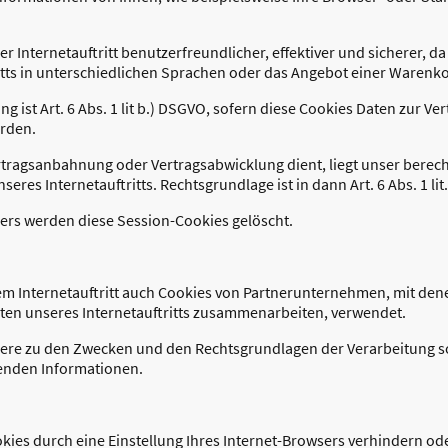
r Internetauftritt benutzerfreundlicher, effektiver und sicherer, da
tts in unterschiedlichen Sprachen oder das Angebot einer Warenk
g ist Art. 6 Abs. 1 lit b.) DSGVO, sofern diese Cookies Daten zur 
erden.
ertragsanbahnung oder Vertragsabwicklung dient, liegt unser berecht
eres Internetauftritts. Rechtsgrundlage ist in dann Art. 6 Abs. 1 lit
sers werden diese Session-Cookies gelöscht.
m Internetauftritt auch Cookies von Partnerunternehmen, mit de
äten unseres Internetauftritts zusammenarbeiten, verwendet.
dere zu den Zwecken und den Rechtsgrundlagen der Verarbeitung so
enden Informationen.
ookies durch eine Einstellung Ihres Internet-Browsers verhindern o