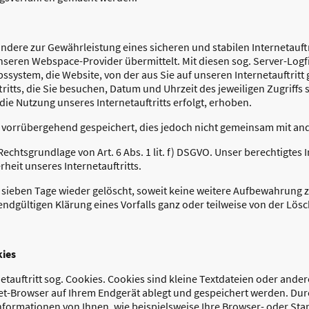
dere zur Gewährleistung eines sicheren und stabilen Internetauftr
nseren Webspace-Provider übermittelt. Mit diesen sog. Server-Logf
bssystem, die Website, von der aus Sie auf unseren Internetauftritt
tritts, die Sie besuchen, Datum und Uhrzeit des jeweiligen Zugriffs 
ie Nutzung unseres Internetauftritts erfolgt, erhoben.
vorrübergehend gespeichert, dies jedoch nicht gemeinsam mit an
echtsgrundlage von Art. 6 Abs. 1 lit. f) DSGVO. Unser berechtigtes I
rheit unseres Internetauftritts.
sieben Tage wieder gelöscht, soweit keine weitere Aufbewahrung z
r endgültigen Klärung eines Vorfalls ganz oder teilweise von der 
kies
tauftritt sog. Cookies. Cookies sind kleine Textdateien oder ande
et-Browser auf Ihrem Endgerät ablegt und gespeichert werden. Du
formationen von Ihnen, wie beispielsweise Ihre Browser- oder Stan