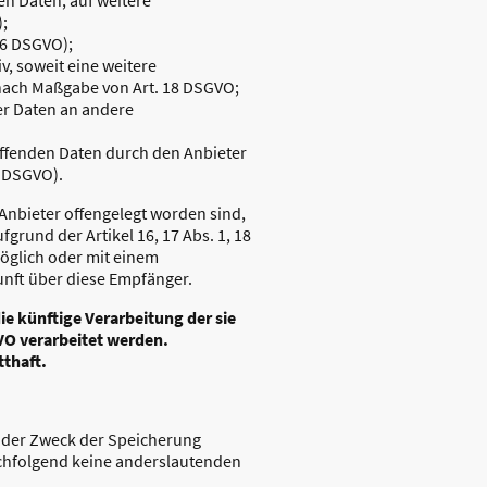
);
16 DSGVO);
v, soweit eine weitere
 nach Maßgabe von Art. 18 DSGVO;
ser Daten an andere
effenden Daten durch den Anbieter
7 DSGVO).
Anbieter offengelegt worden sind,
rund der Artikel 16, 17 Abs. 1, 18
möglich oder mit einem
nft über diese Empfänger.
e künftige Verarbeitung der sie
GVO verarbeitet werden.
thaft.
d der Zweck der Speicherung
achfolgend keine anderslautenden