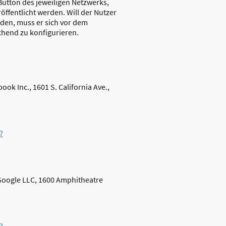
Button des jeweiligen Netzwerks,
ffentlicht werden. Will der Nutzer
den, muss er sich vor dem
chend zu konfigurieren.
ok Inc., 1601 S. California Ave.,
?
 Google LLC, 1600 Amphitheatre
?