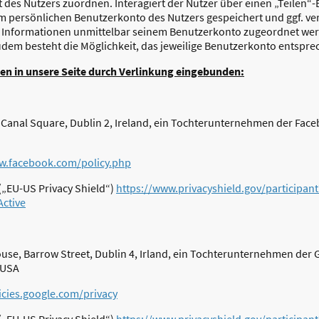
des Nutzers zuordnen. Interagiert der Nutzer über einen „Teilen“-
 persönlichen Benutzerkonto des Nutzers gespeichert und ggf. verö
 Informationen unmittelbar seinem Benutzerkonto zugeordnet wer
udem besteht die Möglichkeit, das jeweilige Benutzerkonto entspre
en in unsere Seite durch Verlinkung eingebunden:
Canal Square, Dublin 2, Ireland, ein Tochterunternehmen der Facebo
w.facebook.com/policy.php
(„EU-US Privacy Shield“)
https://www.privacyshield.gov/participant
ctive
use, Barrow Street, Dublin 4, Irland, ein Tochterunternehmen der
 USA
licies.google.com/privacy
(„EU-US Privacy Shield“)
https://www.privacyshield.gov/participant