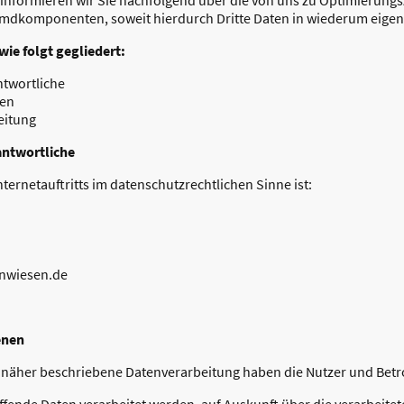
emdkomponenten, soweit hierdurch Dritte Daten in wiederum eigen
ie folgt gegliedert:
ntwortliche
nen
eitung
antwortliche
nternetauftritts im datenschutzrechtlichen Sinne ist:
enwiesen.de
enen
h näher beschriebene Datenverarbeitung haben die Nutzer und Betr
effende Daten verarbeitet werden, auf Auskunft über die verarbeitet