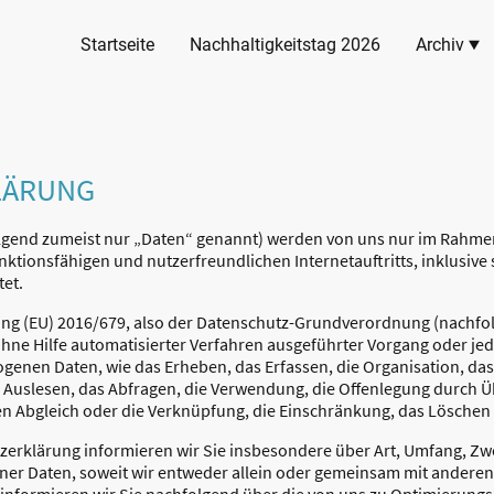
Startseite
Nachhaltigkeitstag 2026
Archiv
LÄRUNG
end zumeist nur „Daten“ genannt) werden von uns nur im Rahmen 
nktionsfähigen und nutzerfreundlichen Internetauftritts, inklusive 
et.
nung (EU) 2016/679, also der Datenschutz-Grundverordnung (nachfo
 ohne Hilfe automatisierter Verfahren ausgeführter Vorgang oder je
en Daten, wie das Erheben, das Erfassen, die Organisation, das 
Auslesen, das Abfragen, die Verwendung, die Offenlegung durch Üb
en Abgleich oder die Verknüpfung, die Einschränkung, das Löschen 
zerklärung informieren wir Sie insbesondere über Art, Umfang, Z
er Daten, soweit wir entweder allein oder gemeinsam mit anderen 
informieren wir Sie nachfolgend über die von uns zu Optimierung