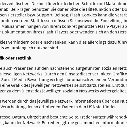
jederzeit löschen. Die hierfür erforderlichen Schritte und Maßnah
r ab. Bei Fragen benutzen Sie daher bitte die Hilfefunktion oder D
n Hersteller bzw. Support. Bei sog. Flash-Cookies kann die Verarb
unden werden. Stattdessen müssen Sie insoweit die Einstellung Ihr
nd Maßnahmen hängen von Ihrem konkret genutzten Flash-Player ab
er Dokumentation Ihres Flash-Players oder wenden sich an den Hers
ookies verhindern oder einschränken, kann dies allerdings dazu führ
ts vollumfänglich nutzbar sind.
ik oder Textlink
e auch Präsenzen auf den nachstehend aufgeführten sozialen Netz
es jeweiligen Netzwerks. Durch den Einsatz dieser verlinkten Grafik 
ne Social-Media-Bewerbung verfügt, automatisch zu einem Verbind
ine Grafik des jeweiligen Netzwerkes selbst darzustellen. Erst dur
er zu dem Dienst des jeweiligen sozialen Netzwerks weitergeleitet.
s werden durch das jeweilige Netzwerk Informationen über den Nutze
Verarbeitung der so erhobenen Daten in den USA stattfindet.
dresse, Datum, Uhrzeit und besuchte Seite. Ist der Nutzer während
gt, kann der Netzwerk-Betreiber ggf. die gesammelten Information