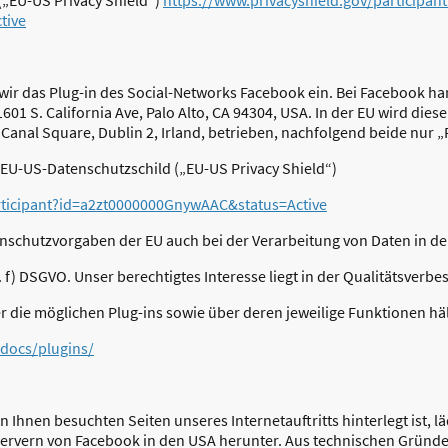
tive
 wir das Plug-in des Social-Networks Facebook ein. Bei Facebook ha
1601 S. California Ave, Palo Alto, CA 94304, USA. In der EU wird die
 Canal Square, Dublin 2, Irland, betrieben, nachfolgend beide nur
 EU-US-Datenschutzschild („EU-US Privacy Shield“)
articipant?id=a2zt0000000GnywAAC&status=Active
enschutzvorgaben der EU auch bei der Verarbeitung von Daten in d
it. f) DSGVO. Unser berechtigtes Interesse liegt in der Qualitätsverbe
 die möglichen Plug-ins sowie über deren jeweilige Funktionen hä
docs/plugins/
n Ihnen besuchten Seiten unseres Internetauftritts hinterlegt ist, l
Servern von Facebook in den USA herunter. Aus technischen Gründen