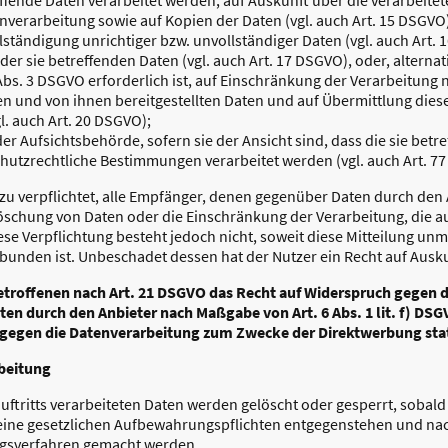
nverarbeitung sowie auf Kopien der Daten (vgl. auch Art. 15 DSGVO
lständigung unrichtiger bzw. unvollständiger Daten (vgl. auch Art. 
er sie betreffenden Daten (vgl. auch Art. 17 DSGVO), oder, alternati
Abs. 3 DSGVO erforderlich ist, auf Einschränkung der Verarbeitung
den und von ihnen bereitgestellten Daten und auf Übermittlung die
l. auch Art. 20 DSGVO);
r Aufsichtsbehörde, sofern sie der Ansicht sind, dass die sie betr
hutzrechtliche Bestimmungen verarbeitet werden (vgl. auch Art. 7
azu verpflichtet, alle Empfänger, denen gegenüber Daten durch den 
schung von Daten oder die Einschränkung der Verarbeitung, die aufg
ese Verpflichtung besteht jedoch nicht, soweit diese Mitteilung un
unden ist. Unbeschadet dessen hat der Nutzer ein Recht auf Ausku
etroffenen nach Art. 21 DSGVO das Recht auf Widerspruch gegen di
ten durch den Anbieter nach Maßgabe von Art. 6 Abs. 1 lit. f) DS
 gegen die Datenverarbeitung zum Zwecke der Direktwerbung stat
rbeitung
auftritts verarbeiteten Daten werden gelöscht oder gesperrt, sobal
 keine gesetzlichen Aufbewahrungspflichten entgegenstehen und n
ngsverfahren gemacht werden.